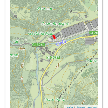
Leaflet
|
b5m.gipuzkoa.eus