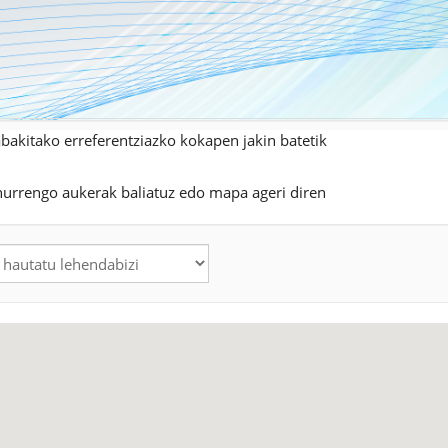
abakitako erreferentziazko kokapen jakin batetik
hurrengo aukerak baliatuz edo mapa ageri diren