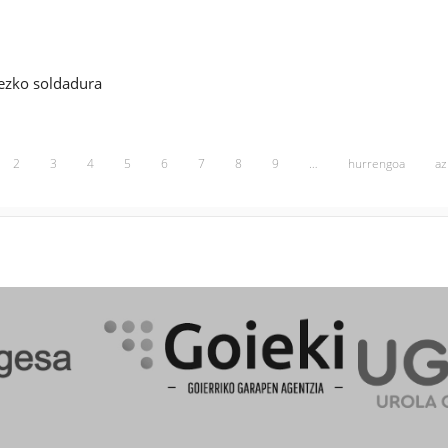
idezko soldadura
2
3
4
5
6
7
8
9
…
hurrengoa
az