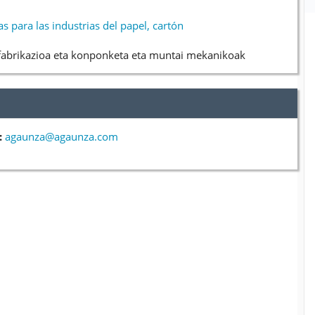
 para las industrias del papel, cartón
fabrikazioa eta konponketa eta muntai mekanikoak
:
agaunza@agaunza.com