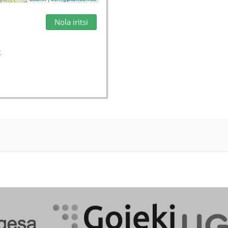
Nola iritsi
2