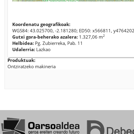
Koordenatu geografikoak:
WGS84: 43.025700, -2.181280; ED50: x566811, y476420
2
Gutxi gora-beherako azalera:
1.327,06 m
Helbidea:
Pg. Zubierreka, Pab. 11
Udalerria:
Lazkao
Produktuak:
Ontziratzeko makineria