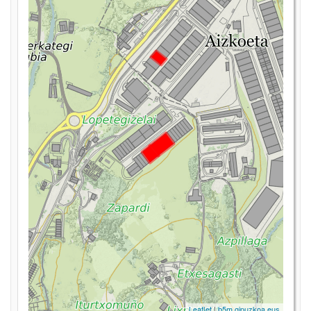
Leaflet
|
b5m.gipuzkoa.eus