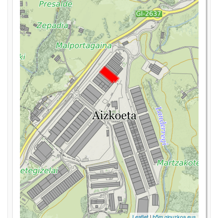
Leaflet
|
b5m.gipuzkoa.eus