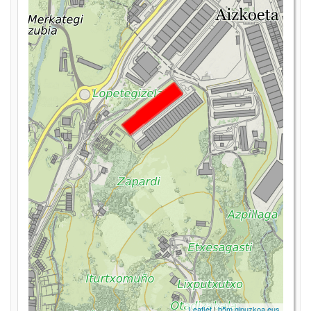
Leaflet
|
b5m.gipuzkoa.eus