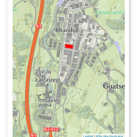
Leaflet
|
b5m.gipuzkoa.eus