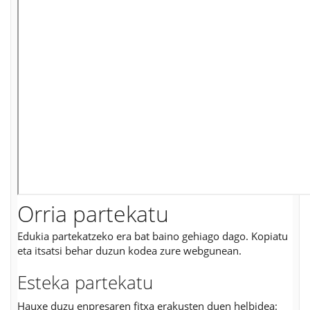
Orria partekatu
Edukia partekatzeko era bat baino gehiago dago. Kopiatu
eta itsatsi behar duzun kodea zure webgunean.
Esteka partekatu
Hauxe duzu enpresaren fitxa erakusten duen helbidea: