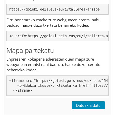
https://goieki.geis.eus/eu/i/talleres-arizpe
Orri honetarako esteka zure webgunean erantsi nahi
baduzu, hauxe duzu txertatu beharreko kodea:
<a href="https://goieki.geis.eus/eu/i/talleres-ariz
Mapa partekatu
Enpresaren kokapena adierazten duen mapa zure
webgunean erantsi nahi baduzu, hauxe duzu txertatu
beharreko kodea:
<iframe src="https://goieki.geis.eus/eu/node/154476/
    <p>Edukia ikusteko klikatu <a href="https://goi
  </iframe>
Datuak aldatu