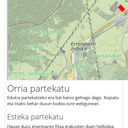
Orria partekatu
Edukia partekatzeko era bat baino gehiago dago. Kopiatu
eta itsatsi behar duzun kodea zure webgunean.
Esteka partekatu
Hauxe duzu enpresaren fitxa erakusten duen helbidea: