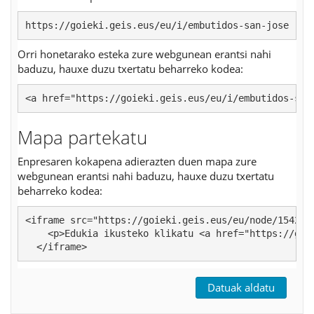
https://goieki.geis.eus/eu/i/embutidos-san-jose
Orri honetarako esteka zure webgunean erantsi nahi
baduzu, hauxe duzu txertatu beharreko kodea:
<a href="https://goieki.geis.eus/eu/i/embutidos-san
Mapa partekatu
Enpresaren kokapena adierazten duen mapa zure
webgunean erantsi nahi baduzu, hauxe duzu txertatu
beharreko kodea:
<iframe src="https://goieki.geis.eus/eu/node/154255/
    <p>Edukia ikusteko klikatu <a href="https://goi
  </iframe>
Datuak aldatu