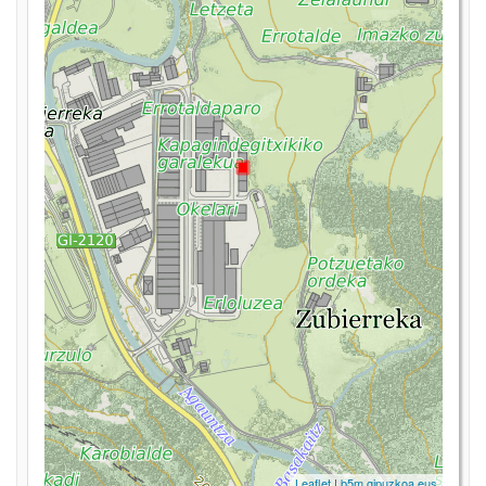
Leaflet
|
b5m.gipuzkoa.eus