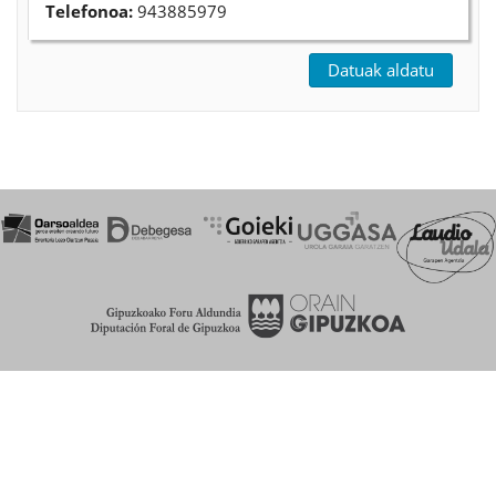
Telefonoa:
943885979
Datuak aldatu