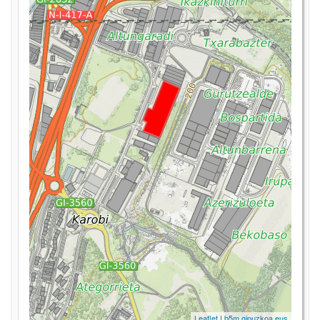
Leaflet
|
b5m.gipuzkoa.eus