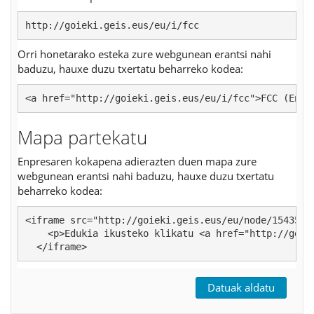
http://goieki.geis.eus/eu/i/fcc
Orri honetarako esteka zure webgunean erantsi nahi
baduzu, hauxe duzu txertatu beharreko kodea:
<a href="http://goieki.geis.eus/eu/i/fcc">FCC (Enpr
Mapa partekatu
Enpresaren kokapena adierazten duen mapa zure
webgunean erantsi nahi baduzu, hauxe duzu txertatu
beharreko kodea:
<iframe src="http://goieki.geis.eus/eu/node/154358/i
    <p>Edukia ikusteko klikatu <a href="http://goiek
  </iframe>
Datuak aldatu