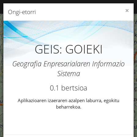
GEIS: GOIEKI
Toggl
×
Ongi-etorri
naviga
Skip
+
to
main
-
content
GEIS: GOIEKI
Geografia Enpresarialaren Informazio
Sistema
0.1 bertsioa
Aplikazioaren izaeraren azalpen laburra, egokitu
beharrekoa.