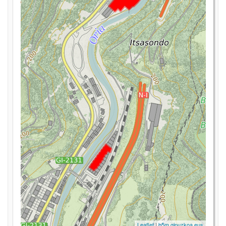
Leaflet
|
b5m.gipuzkoa.eus