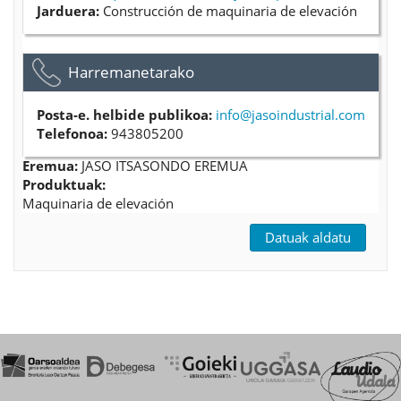
Jarduera:
Construcción de maquinaria de elevación
Ezkutatu
Harremanetarako
Posta-e. helbide publikoa:
info@jasoindustrial.com
Telefonoa:
943805200
Eremua:
JASO ITSASONDO EREMUA
Produktuak:
Maquinaria de elevación
Datuak aldatu