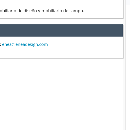
obiliario de diseño y mobiliario de campo.
:
enea@eneadesign.com