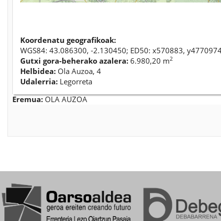
Koordenatu geografikoak:
WGS84: 43.086300, -2.130450; ED50: x570883, y477097
2
Gutxi gora-beherako azalera:
6.980,20 m
Helbidea:
Ola Auzoa, 4
Udalerria:
Legorreta
Eremua:
OLA AUZOA