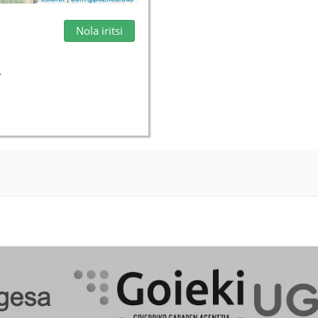
Nola iritsi
4