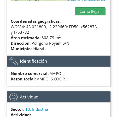
Cómo llegar
Coordenadas geográficas:
WGS84: 43.021800, -2.229660; ED50: x562873,
y4763732
2
Área estimada:
608,79 m
Dirección:
Pol?gono Poyam S/N
Municipio:
Idiazabal
Ocultar
Identificación
Nombre comercial:
AMPO
Razón social:
AMPO, S.COOP.
Ocultar
Actividad
Sector:
10. Industria
Actividad: