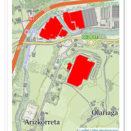
Leaflet
|
b5m.gipuzkoa.eus