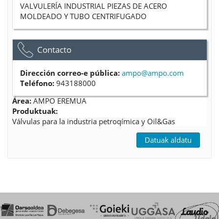
VALVULERÍA INDUSTRIAL PIEZAS DE ACERO
MOLDEADO Y TUBO CENTRIFUGADO
Ocultar
Contacto
Dirección correo-e pública:
ampo@ampo.com
Teléfono:
943188000
Área:
AMPO EREMUA
Produktuak:
Válvulas para la industria petroqímica y Oil&Gas
Datuak aldatu