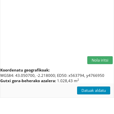
Nola iritsi
Koordenatu geografikoak:
WGS84: 43.050700, -2.218000; ED50: x563794, y4766950
2
Gutxi gora-beherako azalera:
1.028,43 m
Datuak aldatu