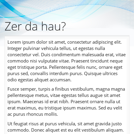
Zer da hau?
Skip
to
main
content
Lorem ipsum dolor sit amet, consectetur adipiscing elit.
Integer pulvinar vehicula tellus, ut egestas nulla
consectetur vel. Duis condimentum malesuada erat, vitae
commodo nisi vulputate vitae. Praesent tincidunt neque
eget tristique porta. Pellentesque felis nunc, ornare eget
purus sed, convallis interdum purus. Quisque ultrices
odio egestas aliquet accumsan.
Fusce semper, turpis a finibus vestibulum, magna magna
pellentesque metus, vitae egestas tellus augue sit amet
ipsum. Maecenas id erat nibh. Praesent ornare nulla ut
erat maximus, eu tristique ipsum maximus. Sed eu velit
ac purus rhoncus mollis.
Ut feugiat risus at purus vehicula, sit amet gravida justo
commodo. Donec aliquet est eu elit vestibulum aliquam.