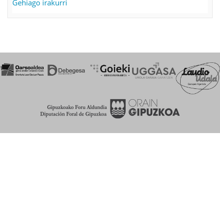
Gehiago irakurri
ARRANO
TALLERES
ELECTROMECANICOS
-
ri
buruz