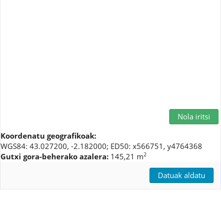
Nola iritsi
Koordenatu geografikoak:
WGS84: 43.027200, -2.182000; ED50: x566751, y4764368
2
Gutxi gora-beherako azalera:
145,21 m
Datuak aldatu