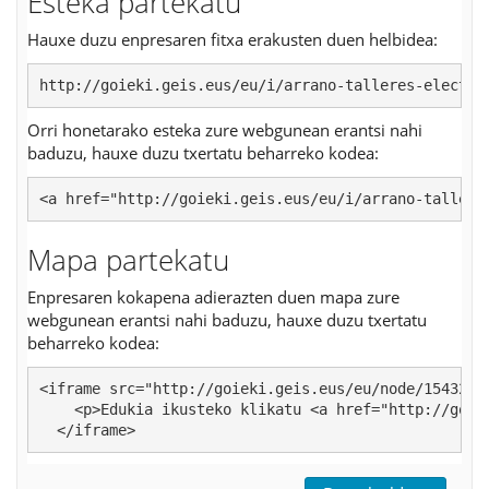
Esteka partekatu
Hauxe duzu enpresaren fitxa erakusten duen helbidea:
http://goieki.geis.eus/eu/i/arrano-talleres-electro
Orri honetarako esteka zure webgunean erantsi nahi
baduzu, hauxe duzu txertatu beharreko kodea:
<a href="http://goieki.geis.eus/eu/i/arrano-tallere
Mapa partekatu
Enpresaren kokapena adierazten duen mapa zure
webgunean erantsi nahi baduzu, hauxe duzu txertatu
beharreko kodea:
<iframe src="http://goieki.geis.eus/eu/node/154321/i
    <p>Edukia ikusteko klikatu <a href="http://goie
  </iframe>