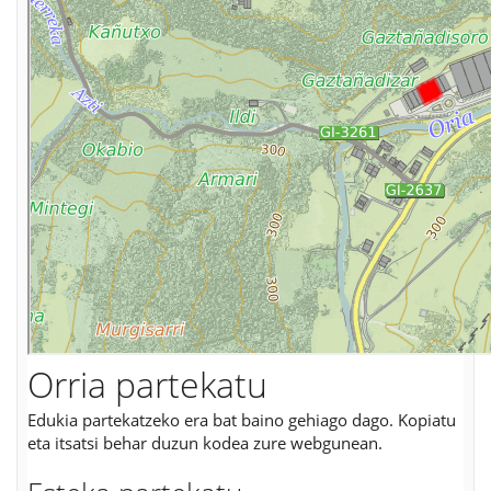
Orria partekatu
Edukia partekatzeko era bat baino gehiago dago. Kopiatu
eta itsatsi behar duzun kodea zure webgunean.