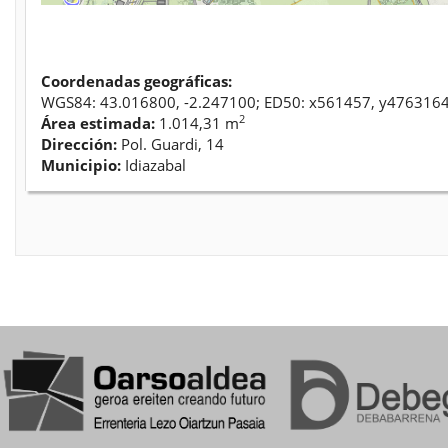
Coordenadas geográficas:
WGS84: 43.016800, -2.247100; ED50: x561457, y476316
2
Área estimada:
1.014,31 m
Dirección:
Pol. Guardi, 14
Municipio:
Idiazabal