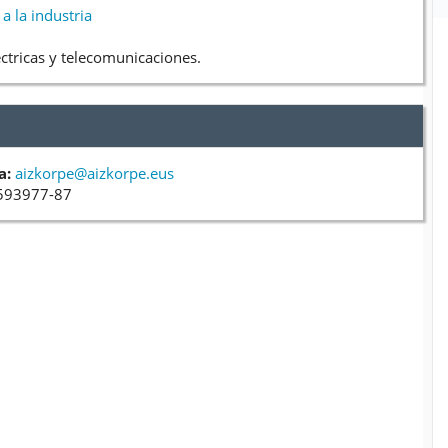
 a la industria
éctricas y telecomunicaciones.
a:
aizkorpe@aizkorpe.eus
593977-87